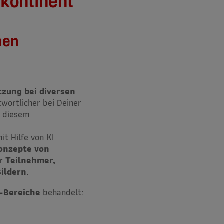
skontinent“
nen
zung bei diversen
twortlicher bei Deiner
n diesem
it Hilfe von KI
konzepte von
r Teilnehmer,
Bildern
.
-Bereiche
behandelt: