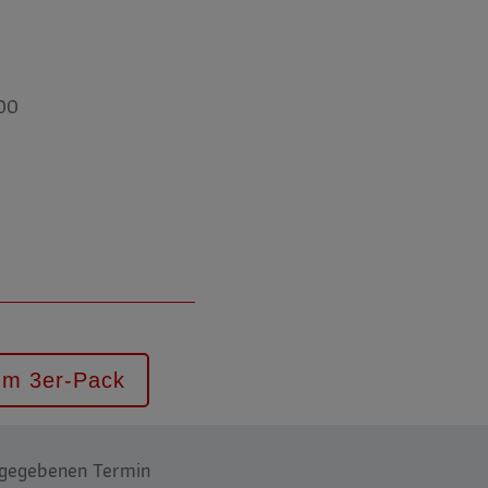
,00
um 3er-Pack
sgegebenen Termin