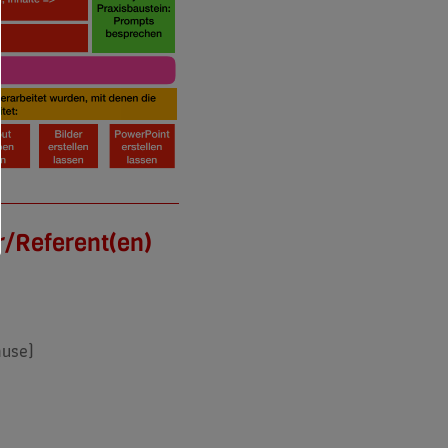
r/Referent(en)
ause)