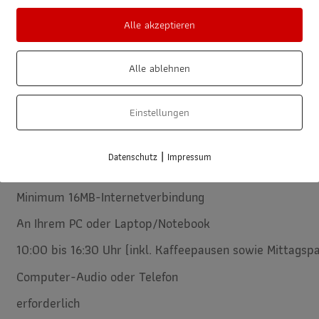
Alle akzeptieren
Alle ablehnen
Einstellungen
|
Datenschutz
Impressum
ussetzungen, Termine, Gebühren, Traine
Minimum 16MB-Internetverbindung
An Ihrem PC oder Laptop/Notebook
10:00 bis 16:30 Uhr (inkl. Kaffeepausen sowie Mittagsp
Computer-Audio oder Telefon
erforderlich