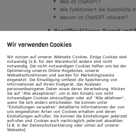
Was ist ChatGPT?
Wie funktioniert die Künstliche I
Warum ist ChatGPT relevant?
Begriffserklärung: Prompt und 
Erläuterung der Begriffe
Wir verwenden Cookies
Worauf solltest Du achten?
Wir nutzen auf unserer Webseite Cookies. Einige Cookies sind
notwendig (z.B. für den Warenkorb) andere sind nicht
Nach
ca. 40% Wissensvermittlung
notwendig. Die nicht-notwendigen Cookies helfen uns bei der
Optimierung unseres Online-Angebotes, unserer
die Praxis (ca. 60%)
und probieren v
Webseitenfunktionen und werden für Marketingzwecke
Herzen liegt.
eingesetzt. Die Einwilligung umfasst die Speicherung von
Informationen auf Ihrem Endgerät, das Auslesen
personenbezogener Daten sowie deren Verarbeitung. Klicken
Sie auf „Alle akzeptieren“, um in den Einsatz von nicht
notwendigen Cookies einzuwilligen oder auf „Alle ablehnen“,
wenn Sie sich anders entscheiden. Sie können unter
„Einstellungen verwalten“ detaillierte Informationen der von
uns eingesetzten Arten von Cookies erhalten und deren
Einstellungen aufrufen. Sie können die Einstellungen jederzeit
aufrufen und Cookies auch nachträglich jederzeit abwählen
(z.B. in der Datenschutzerklärung oder unten auf unserer
Webseite).