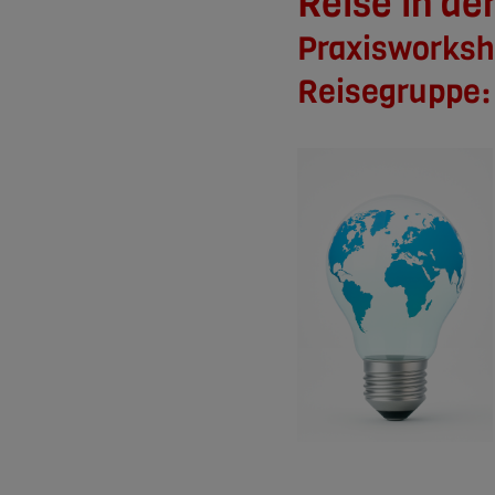
Reise in de
Praxisworksho
Reisegruppe: