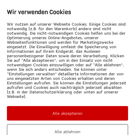
Wir verwenden Cookies
rtifizierter Blended-Learnin
Wir nutzen auf unserer Webseite Cookies. Einige Cookies sind
notwendig (z.B. für den Warenkorb) andere sind nicht
notwendig. Die nicht-notwendigen Cookies helfen uns bei der
s auch
Optimierung unseres Online-Angebotes, unserer
Webseitenfunktionen und werden für Marketingzwecke
e-
eingesetzt. Die Einwilligung umfasst die Speicherung von
iner von
Informationen auf Ihrem Endgerät, das Auslesen
Info Webinar "zertifizierte
personenbezogener Daten sowie deren Verarbeitung. Klicken
sche und
Uhr
Sie auf „Alle akzeptieren“, um in den Einsatz von nicht
notwendigen Cookies einzuwilligen oder auf „Alle ablehnen“,
wenn Sie sich anders entscheiden. Sie können unter
Melden Sie sich hier zum kostenlosen Info-Webina
„Einstellungen verwalten“ detaillierte Informationen der von
uns eingesetzten Arten von Cookies erhalten und deren
Einstellungen aufrufen. Sie können die Einstellungen jederzeit
aufrufen und Cookies auch nachträglich jederzeit abwählen
uf die
(z.B. in der Datenschutzerklärung oder unten auf unserer
Webseite).
ngen
Firma
gszeiten,
ßnahmen
Alle akzeptieren
Vorname
Alle ablehnen