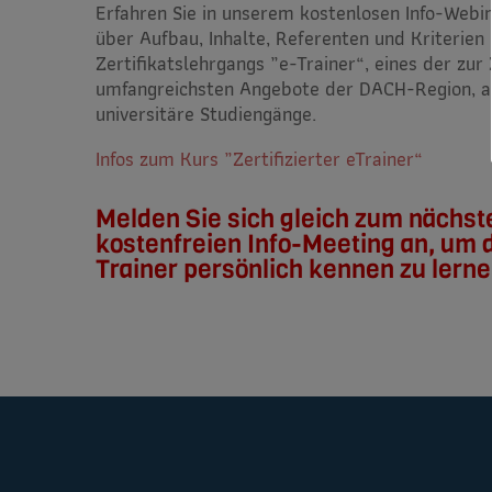
Erfahren Sie in unserem kostenlosen Info-Webin
über Aufbau, Inhalte, Referenten und Kriterien
Zertifikatslehrgangs „e-Trainer“, eines der zur 
umfangreichsten Angebote der DACH-Region, a
universitäre Studiengänge.
Infos zum Kurs „Zertifizierter eTrainer“
Melden Sie sich gleich zum nächst
kostenfreien Info-Meeting an, um 
Trainer persönlich kennen zu lerne