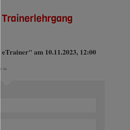
g Trainerlehrgang
r eTrainer" am 10.11.2023, 12:00
r an.