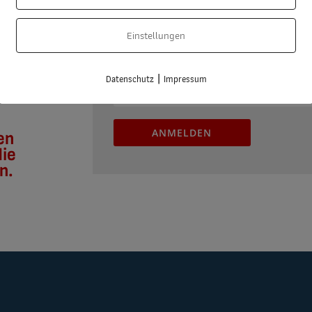
ar alles
Nachname
 unseres
Einstellungen
Zeit
ußerhalb
E-Mail
|
Datenschutz
Impressum
ANMELDEN
en
die
n.