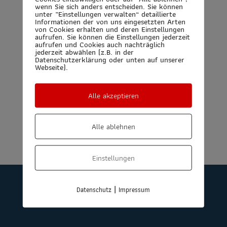
wenn Sie sich anders entscheiden. Sie können
unter „Einstellungen verwalten“ detaillierte
Informationen der von uns eingesetzten Arten
von Cookies erhalten und deren Einstellungen
Herausforderung:
aufrufen. Sie können die Einstellungen jederzeit
aufrufen und Cookies auch nachträglich
jederzeit abwählen (z.B. in der
Digitales Handwerkszeug
Datenschutzerklärung oder unten auf unserer
Webseite).
Herausforderung:
Alle akzeptieren
Didaktik fürs Lernenn 4.0
Alle ablehnen
Einstellungen
|
Datenschutz
Impressum