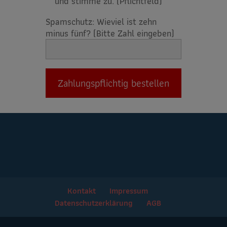
und stimme zu. (Pflichtfeld)
Spamschutz: Wieviel ist zehn
minus fünf? (Bitte Zahl eingeben)
Kontakt
Impressum
Datenschutzerklärung
AGB