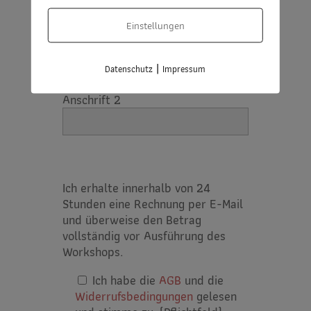
(falls abweichend)
Einstellungen
Anschrift 1
|
Datenschutz
Impressum
Anschrift 2
Ich erhalte innerhalb von 24
Stunden eine Rechnung per E-Mail
und überweise den Betrag
vollständig vor Ausführung des
Workshops.
Ich habe die
AGB
und die
Widerrufsbedingungen
gelesen